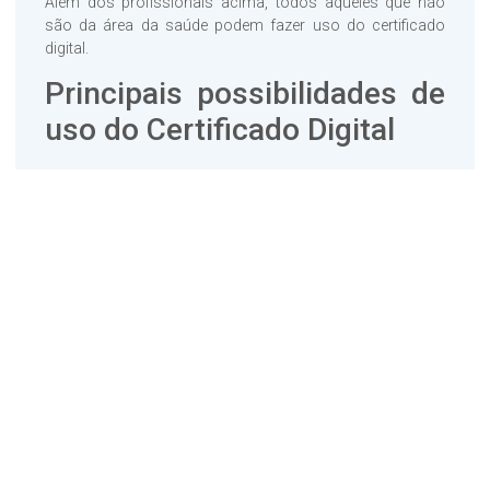
Além dos profissionais acima, todos aqueles que não
são da área da saúde podem fazer uso do certificado
digital.
Principais possibilidades de
uso do Certificado Digital
Seguem os mais conhecidos:
DMED – Declaração de
Serviços Médicos
Dirf- Declaração do
Imposto de Renda Retido na
Fonte
IRPF –
Imposto de Renda de Pessoa Física
DNF – Demonstrativo de
Notas Fiscais
DIMOB- Declaração de Informações sobre
Atividades Imobiliárias
e-CAC – Central de Serviços da
Receita Federal
DIMOF- Declaração de Informações sobre
Movimentação Financeira
Todavia, ainda podemos utilizar o certificado digital para
coisas como: